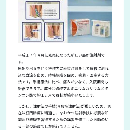
平成１７年４月に発売になった新しい局所注射剤で
す。
脱出や出血を伴う痔核内に直接注射をして痔核に流れ
込む血流を止め、痔核組織を固め、癒着・固定する方
法です。手術療法に比べ、痛みが少なく、入院期間も
短縮できます。成分は硫酸アルミニウムカリウムとタ
ンニン酸で約１ヵ月で痔核が縮小いたします。
しかし、注射法の手技(４段階注射法)が難しいため、現
在は肛門診療に精通し、なおかつ注射手技に必要な知
識及び経験を習得するための講習を修了した医師のい
る一部の施設でしか施行できません。