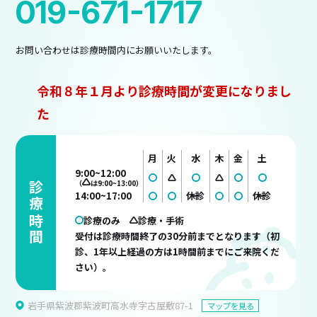
019-671-1717
お問い合わせは診療時間内にお願いいたします。
令和８年１月より診療時間が変更になりまし
た
月
火
水
木
金
土
9:00~12:00
（
は9:00~13:00）
診療時間
14:00~17:00
休診
休診
診療のみ
診療・手術
受付は診療時間終了の30分前までとなります（初
診、1年以上経過の方は1時間前までにご来院くだ
さい）。
岩手県紫波郡紫波町高水寺字古屋敷87-1
マップを見る